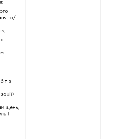
я;
ого
ня та/
ня;
х
им
біт з
зації)
иміщень,
ль і