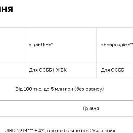
ння
«ГрінДім»*
«Енергодім»*
Для ОСББ і ЖБК
Для ОСББ
Від 100 тис. до 5 млн грн (без авансу)
Гривня
UIRD 12 M*** + 4%, але не більше ніж 25% річних