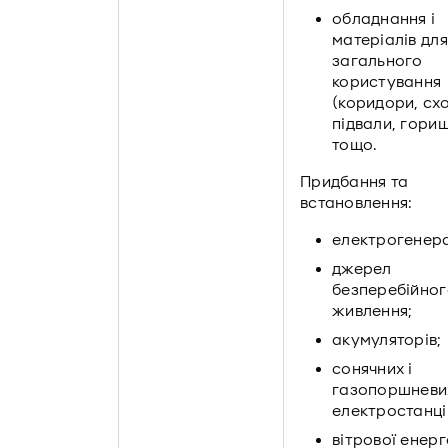
обладнання і
матеріалів для
загального
користування
(коридори, схо
підвали, гори
тощо.
Придбання та
встановлення:
електрогенера
джерел
безперебійног
живлення;
акумуляторів;
сонячних і
газопоршневи
електростанці
вітрової енерг