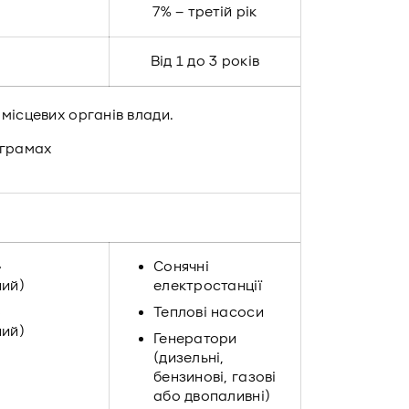
7% – третій рік
Від 1 до 3 років
 місцевих органів влади.
ограмах
»
Сонячні
ий)
електростанції
»
Теплові насоси
ий)
Генератори
(дизельні,
бензинові, газові
або двопаливні)