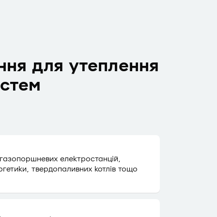
ння для утеплення
истем
 газопоршневих електростанцій,
ргетики, твердопаливних котлів тощо