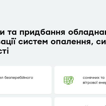
и та придбання обладна
ації систем опалення, с
ті
ел безперебійного
сонячних та
вітрової ене