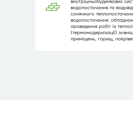
внутрішньобудинкових сис
водопостачання та водовід
сонячного теплопостачанн
водопостачання; обладнанн
проведення робіт із теплоі
(термомодернізації) зовніш
приміщень, горищ, покріве