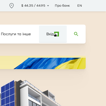
Про банк
EN
$
44.35
/
44.95
Послуги та інше
Вхід