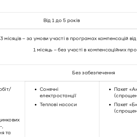
Від 1 до 5 років
3 місяців – за умови участі в програмах компенсацій від
1 місяць – без участі в компенсаційних пр
Без забезпечення
обіт/
Сонячні
Пакет «А
електростанції
(спрощен
Теплові насоси
Пакет «Б
(спрощен
динкових
-,
я та