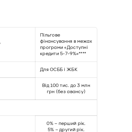
Пільгове
фінансування в межах
*
програми «Доступні
кредити 5-7-9%»****
Для ОСББ і ЖБК
Від 100 тис. до 3 млн
грн (без авансу)
0% – перший рік.
5% – другий рік.