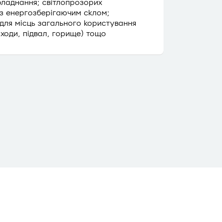
бладнання; світлопрозорих
 з енергозберігаючим склом;
для місць загального користування
сходи, підвал, горище) тощо