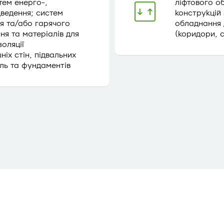
тем енерго-,
ліфтового о
ведення; систем
конструкцій
я та/або гарячого
обладнання 
я та матеріалів для
(коридори, 
золяції
ніх стін, підвальних
ль та фундаментів