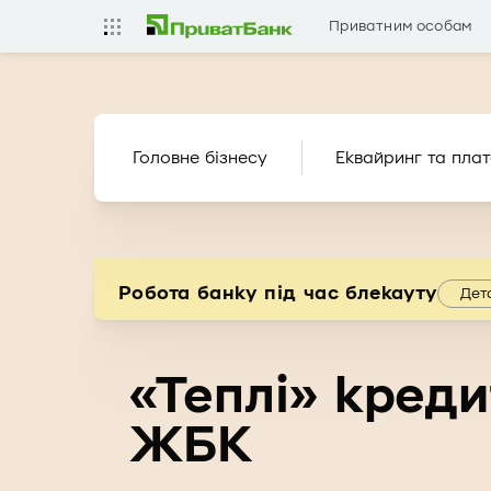
Приватним особам
Головне бізнесу
Еквайринг та плат
Робота банку під час блекауту
Дет
«Теплі» креди
ЖБК