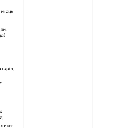
 місць
ди,
ща)
торів;
о
х
й;
етики;