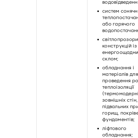
водовідведенн
систем сонячн
теплопостачан
або гарячого
водопостачан
світлопрозори
конструкцій із
енергоощадн
склом;
обладнання і
матеріалів для
проведення ро
теплоізоляції
(термомодерні
зовнішніх стін,
підвальних пр
горищ, покріве
фундаментів;
ліфтового
обладнання;