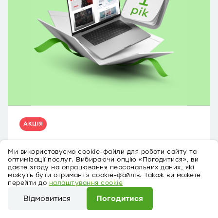
АКЦІЯ
Ми використовуємо cookie-файли для роботи сайту та
ПростоСайт
оптимізації послуг. Вибираючи опцію «Погодитися», ви
даєте згоду на опрацювання персональних даних, які
з 3 березня 2025 до 31 грудня 2026
можуть бути отримані з cookie-файлів. Також ви можете
Створіть інтернет-магазин і не платіть за
перейти до
налаштування cookie
нього протягом 1 року.
Відмовитися
Погодитися
Ексклюзивна пропозиція для бізнесу від
Ми використовуємо cookie-файли для роботи сайту та
конструктора сайтів Shop-Express та