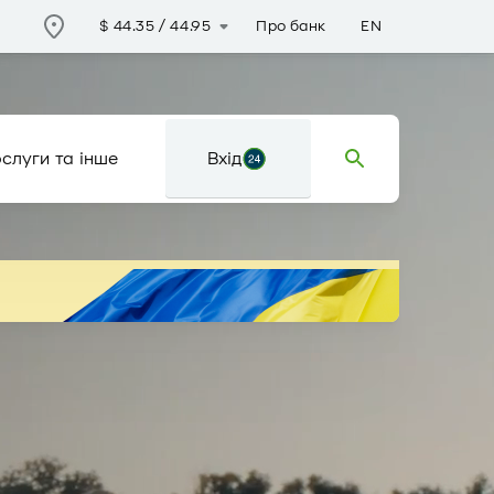
Про банк
EN
$
44.35
/
44.95
слуги та інше
Вхід