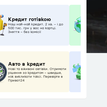
Міжн
Кредит готівкою
Миттєво
Наш най-най кредит. 2 хв. – і до
до будь
500 тис. грн у вас на картці.
валютні
Зняття – без комісії
картку
Авто в кредит
Валю
Нові та вживані автівки. Отримати
рішення за кредитом – швидше,
Здійсню
ніж викликати таксі. Перевірте в
легко т
Приват24