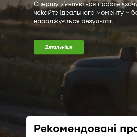
Спершу з’являється просте «хочу
чекайте ідеального моменту – бер
народжується результат.
Детальніше
Рекомендовані пр