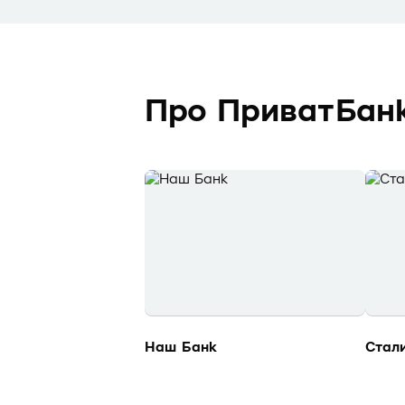
Про ПриватБан
Наш Банк
Стал