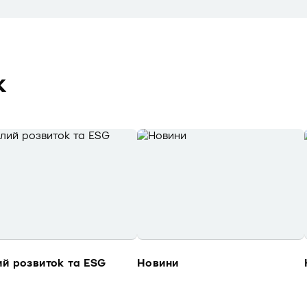
к
ий розвиток та ESG
Новини