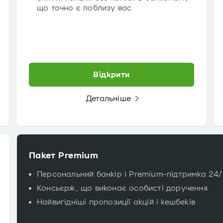
що точно є поблизу вас
Відкрити
Детальніше
Пакет Premium
Персональний банкір і Premium-підтримка 24
Консьєрж, що виконає особисті доручення
Найвигідніші пропозиції акцій і кешбеків