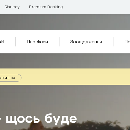
Бізнесу
Premium Banking
жі
Перекази
Заощадження
По
альніше
 щось буде