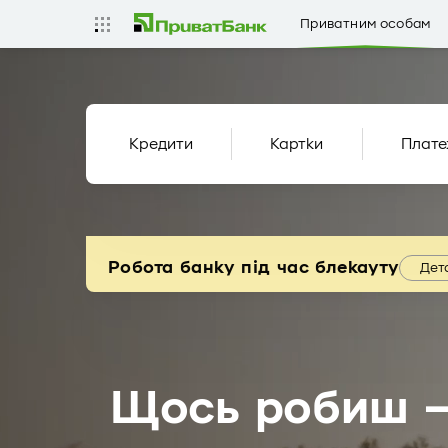
Приватним особам
Кредити
Картки
Плате
Робота банку під час блекауту
Дет
Щось робиш –