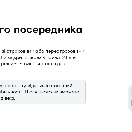
го посередника
 зі страховими або перестраховими
D відкрити через «Приват24 для
м режимом використання для
у, спочатку відкрийте поточний
іяльності. Після цього ви зможете
едника.