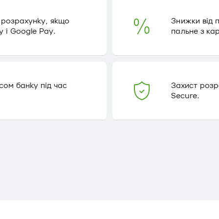
 розрахунку, якщо
Знижки від 
y і Google Pay.
пальне з к
сом банку під час
Захист розра
Secure.