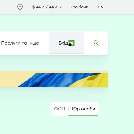
Про банк
EN
$
44.3
/
44.9
Послуги та інше
Вхід
ФОП
Юр.особи