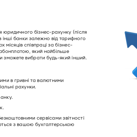
я юридичного бізнес-рахунку (після
 в інші банки залежно від тарифного
х місяців співпраці за бізнес-
абонплатою, який найбільше
ви зможете вибрати будь-який інший.
ими в гривні та валютними
іальні рахунки.
анку.
к.
 безкоштовними сервісами звітності
уються з вашою бухгалтерською