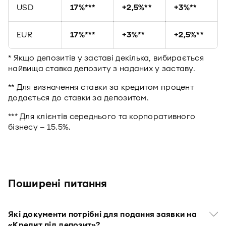
USD
17%***
+2,5%**
+3%**
EUR
17%***
+3%**
+2,5%**
* Якщо депозитів у заставі декілька, вибирається
найвища ставка депозиту з наданих у заставу.
** Для визначення ставки за кредитом процент
додається до ставки за депозитом.
*** Для клієнтів середнього та корпоративного
бізнесу – 15.5%.
Поширенi питання
Які документи потрібні для подання заявки на
«Кредит під депозит»?