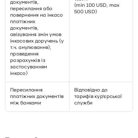
документів,
(min 100 USD, max
пересилання або
500 USD)
повернення на інкасо
платіжних
документів,
авізування змін умов
інкасових доручень (у
т.ч. анулювання),
проведення
розрахунків із
застосуванням
інкасо)
Пересилання
Відповідно до
платіжних документів
тарифів кур’єрської
між банками
служби