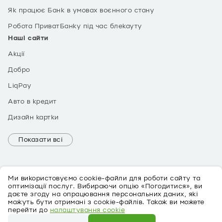
Як працює Банк в умовах воєнного стану
Робота ПриватБанку під час блекауту
Наші сайти
Акції
Добро
LiqPay
Авто в кредит
Дизайн картки
Показати всі
Ми використовуємо cookie-файли для роботи сайту та
оптимізації послуг. Вибираючи опцію «Погодитися», ви
даєте згоду на опрацювання персональних даних, які
можуть бути отримані з cookie-файлів. Також ви можете
EN
перейти до
налаштування cookie
Про персональні дані