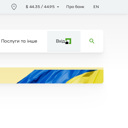
Про банк
EN
$
44.35
/
44.95
Послуги та інше
Вхід