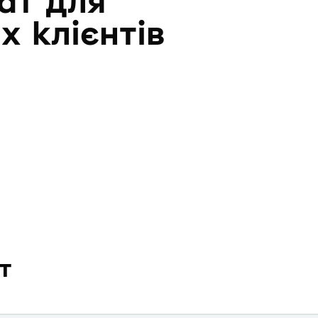
ат для
х клієнтів
т