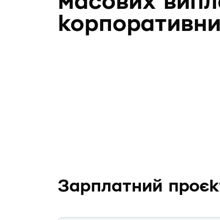
масових випл
корпоративни
Зарплатний проєк