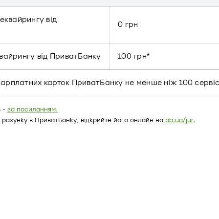
 еквайрингу від
0 грн
квайрингу від ПриватБанку
100 грн*
тю зарплатних карток ПриватБанку не менше ніж 100 серв
в -
за посиланням.
 рахунку в ПриватБанку, відкрийте його онлайн на
pb.ua/jur.