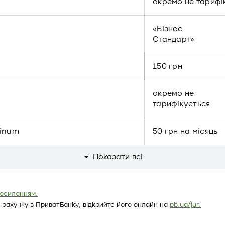
окремо не тарифі
«Бізнес
Стандарт»
150 грн
окремо не
тарифікується
tinum
50 грн на місяць
Показати всi
посиланням.
 рахунку в ПриватБанку, відкрийте його онлайн на
pb.ua/jur.