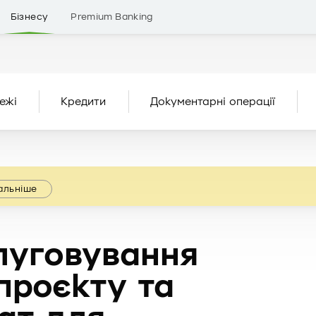
Бізнесу
Premium Banking
ежі
Кредити
Документарні операції
альніше
луговування
проєкту та