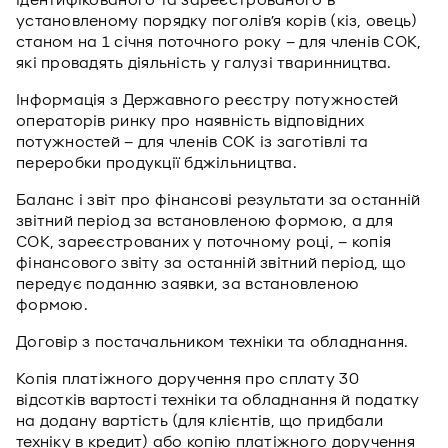
ідентифікованого та зареєстрованого в
установленому порядку поголів’я корів (кіз, овець)
станом на 1 січня поточного року – для членів СОК,
які провадять діяльність у галузі тваринництва.
Інформація з Державного реєстру потужностей
операторів ринку про наявність відповідних
потужностей – для членів СОК із заготівлі та
переробки продукції бджільництва.
Баланс і звіт про фінансові результати за останній
звітний період за встановленою формою, а для
СОК, зареєстрованих у поточному році, – копія
фінансового звіту за останній звітний період, що
передує поданню заявки, за встановленою
формою.
Договір з постачальником техніки та обладнання.
Копія платіжного доручення про сплату 30
відсотків вартості техніки та обладнання й податку
на додану вартість (для клієнтів, що придбали
техніку в кредит) або копію платіжного доручення