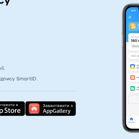
су
ї.
ідпису SmartID.