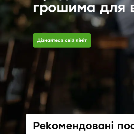
грошима для 
Дізнайтеся свій ліміт
Рекомендовані по