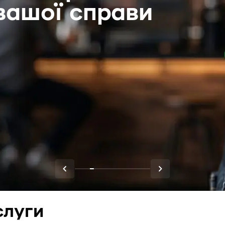
вашої справи
Previous
Next
слуги