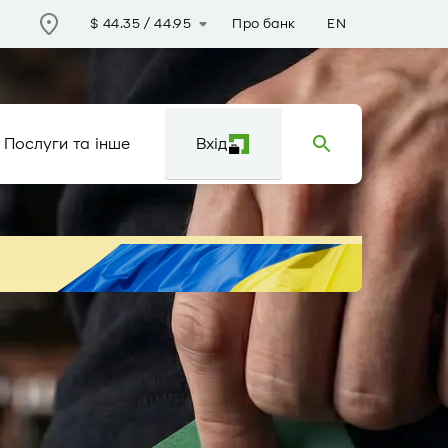
Про банк
EN
$
44.35
/
44.95
Послуги та інше
Вхід