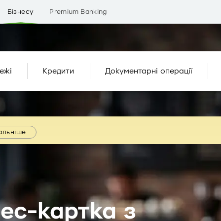
Бізнесу
Premium Banking
ежі
Кредити
Документарні операції
альніше
ес-картка з