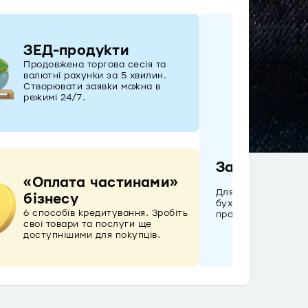
ЗЕД-продукти
Продовжена торгова сесія та
валютні рахунки за 5 хвилин.
Створювати заявки можна в
режимі 24/7.
Зарплатний
«Оплата частинами»
Для вас – усі підп
бізнесу
бухгалтера – можл
6 способів кредитування. Зробіть
працівників – митт
свої товари та послуги ще
доступнішими для покупців.