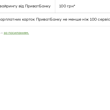
квайрингу від ПриватБанку
100 грн*
тю зарплатних карток ПриватБанку не менше ніж 100 серв
в -
за посиланням.