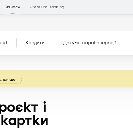
Бізнесу
Premium Banking
ежі
Кредити
Документарні операції
альніше
роєкт і
 картки