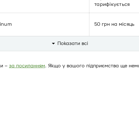
тарифікується
tinum
50 грн на місяць
Показати всi
ки –
за посиланням
. Якщо у вашого підприємства ще нем