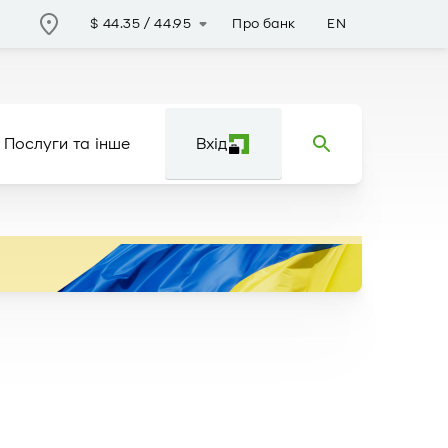
Про банк
EN
$
44.35
/
44.95
Послуги та інше
Вхід