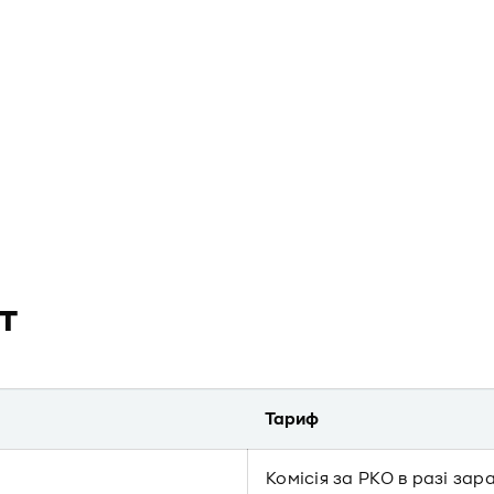
т
Тариф
Комісія за РКО в разі зар