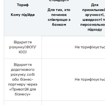
Стандарт»
Тариф
Для
Для тих, хто
прихильник
Кому підійде
починає
зручності,
співпрацю з
швидкості т
банком
персонально
підходу
Відкриття
рахунку(ФОП/
Не тарифікуєть
ЮО)
Відкриття
додаткового
рахунку собі
або бізнес-
Не тарифікуєть
партнеру через
«Приват24 для
бізнесу»