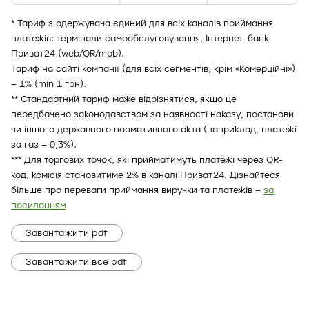
* Тариф з одержувача єдиний для всіх каналів приймання
платежів: термінали самообслуговування, Інтернет-банк
Приват24 (web/QR/mob).
Тариф на сайті компанії (для всіх сегментів, крім «Комерційні»)
– 1% (min 1 грн).
** Стандартний тариф може відрізнятися, якщо це
передбачено законодавством за наявності наказу, постанови
чи іншого державного нормативного акта (наприклад, платежі
за газ – 0,3%).
*** Для торгових точок, які прийматимуть платежі через QR-
код, комісія становитиме 2% в каналі Приват24.
Дізнайтеся
більше про переваги приймання виручки та платежів –
за
посиланням
Завантажити pdf
Завантажити все pdf