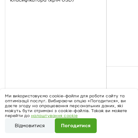
класифікатора (крім USD)
Ми використовуємо cookie-файли для роботи сайту та
оптимізації послуг. Вибираючи опцію «Погодитися», ви
даєте згоду на опрацювання персональних даних, які
можуть бути отримані з cookie-файлів. Також ви можете
перейти до
налаштування cookie
Відмовитися
Погодитися
Ми використовуємо cookie-файли для роботи сайту та