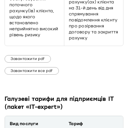
рахунку(ах) клієнта
поточного
на 31-й день від дня
рахунку(ів) клієнта,
спрямування
щодо якого
повідомлення клієнту
встановлено
про розірвання
неприйнятно високий
договору та закриття
рівень ризику
рахунку
Завантажити pdf
Завантажити все pdf
Галузеві тарифи для підприємців IT
(пакет «IT-expert»)
Вид послуги
Тариф