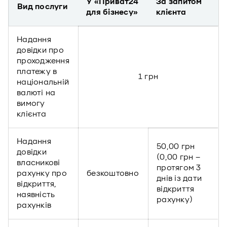
У «Приват24
За запитом
Вид послуги
для бізнесу»
клієнта
Надання
довідки про
проходження
платежу в
1 грн
національній
валюті на
вимогу
клієнта
Надання
50,00 грн
довідки
(0,00 грн –
власникові
протягом 3
рахунку про
безкоштовно
днів із дати
відкриття,
відкриття
наявність
рахунку)
рахунків