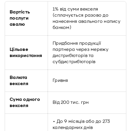
1% від суми векселя
Вартість
(сплачується разово до
послуги
нанесення авального напису
авалю
банком)
Придбання продукції
Цільове
партнера через мережу
використання
дистриб’юторів та
субдистриб’юторів
Валюта
Гривня
векселя
Сума одного
Від 200 тис. грн
векселя
• До 9 місяців або до 273
календарних днів