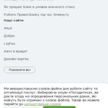
Як працює Банк в умовах воєнного стану
Робота ПриватБанку під час блекауту
Наші сайти
Акції
Добро
LiqPay
Авто в кредит
Дизайн картки
Показати всі
Ми використовуємо cookie-файли для роботи сайту та
оптимізації послуг. Вибираючи опцію «Погодитися», ви
даєте згоду на опрацювання персональних даних, які
можуть бути отримані з cookie-файлів. Також ви можете
EN
перейти до
налаштування cookie