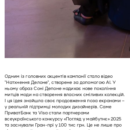
Одним із головних акцентів кампанії стало відео 
"Натхнення Делоне", створене за допомогою Al. У 
ньому образ Соні Депоне надихає нове покоління 
митців моди на створення власних сміливих колекцій. 
І ця ідея знайшла своє продовження поза екранами – 
у реальній підтримці молодих дизайнерів. Саме 
ПриватБанк та Visa стали партнерами 
всеукраїнського конкурсу «Погляд у майбутнє» 2025 
та заснували Гран-прі у 100 тис грн. Це не лише про 