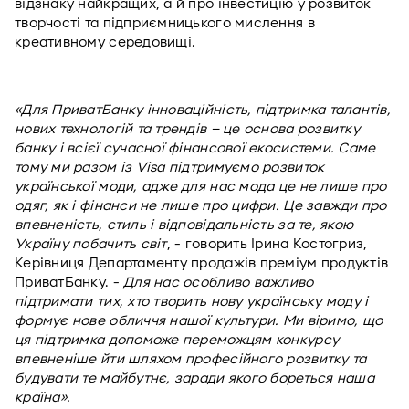
відзнаку найкращих, а й про інвестицію у розвиток 
творчості та підприємницького мислення в 
креативному середовищі.
«Для ПриватБанку інноваційність, підтримка талантів, 
нових технологій та трендів – це основа розвитку 
банку і всієї сучасної фінансової екосистеми. Саме 
тому ми разом із Visa підтримуємо розвиток 
української моди, адже для нас мода це не лише про 
одяг, як і фінанси не лише про цифри. Це завжди про 
впевненість, стиль і відповідальність за те, якою 
Україну побачить світ
, - говорить Ірина Костогриз, 
Керівниця Департаменту продажів преміум продуктів 
ПриватБанку. - 
Для нас особливо важливо 
підтримати тих, хто творить нову українську моду і 
формує нове обличчя нашої культури. Ми віримо, що 
ця підтримка допоможе переможцям конкурсу 
впевненіше йти шляхом професійного розвитку та 
будувати те майбутнє, заради якого бореться наша 
країна». 