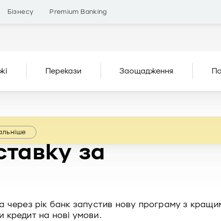
Бізнесу
Premium Banking
жі
Перекази
Заощадження
По
альніше
ставку за
, а через рік банк запустив нову програму з кращи
и кредит на нові умови.