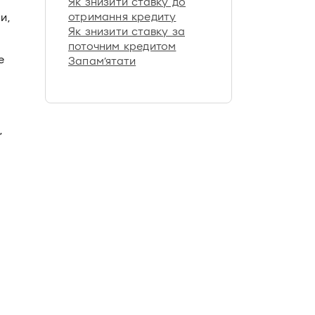
Як знизити ставку до
отримання кредиту
и,
Як знизити ставку за
поточним кредитом
е
Запам’ятати
,