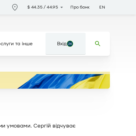
Про банк
EN
$
44.35
/
44.95
слуги та інше
Вхід
ми умовами. Сергій відчуває