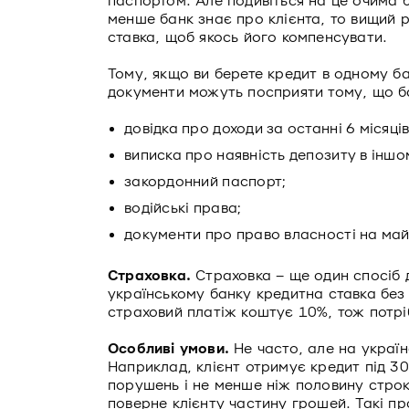
паспортом. Але подивіться на це очима 
менше банк знає про клієнта, то вищий 
ставка, щоб якось його компенсувати.
Тому, якщо ви берете кредит в одному ба
документи можуть посприяти тому, що ба
довідка про доходи за останні 6 місяців
виписка про наявність депозиту в іншо
закордонний паспорт;
водійські права;
документи про право власності на май
Страховка.
Страховка – ще один спосіб 
українському банку кредитна ставка без
страховий платіж коштує 10%, тож потріб
Особливі умови.
Не часто, але на украї
Наприклад, клієнт отримує кредит під 3
порушень і не менше ніж половину строк
поверне клієнту частину грошей. Такі п