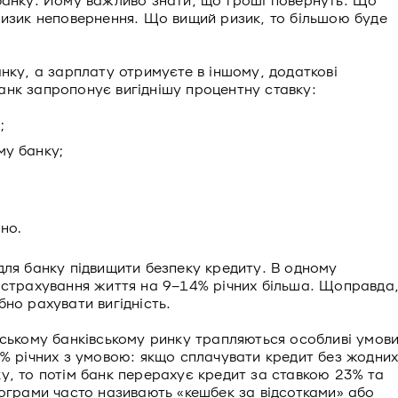
банку. Йому важливо знати, що гроші повернуть. Що
ризик неповернення. Що вищий ризик, то більшою буде
нку, а зарплату отримуєте в іншому, додаткові
нк запропонує вигіднішу процентну ставку:
;
му банку;
но.
для банку підвищити безпеку кредиту. В одному
 страхування життя на 9–14% річних більша. Щоправда
но рахувати вигідність.
нському банківському ринку трапляються особливі умови
0% річних з умовою: якщо сплачувати кредит без жодни
у, то потім банк перерахує кредит за ставкою 23% та
рограми часто називають «кешбек за відсотками» або