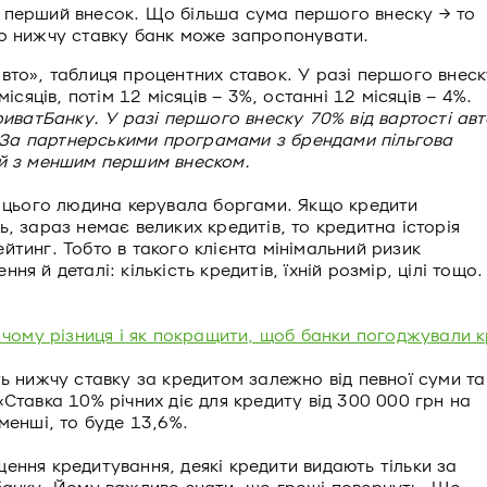
 перший внесок. Що більша сума першого внеску → то
то нижчу ставку банк може запропонувати.
риватБанку. У разі першого внеску 70% від вартості авт
и. За партнерськими програмами з брендами пільгова
 й з меншим першим внеском.
 цього людина керувала боргами. Якщо кредити
, зараз немає великих кредитів, то кредитна історія
тинг. Тобто в такого клієнта мінімальний ризик
я й деталі: кількість кредитів, їхній розмір, цілі тощо.
у чому різниця і як покращити, щоб банки погоджували 
ь нижчу ставку за кредитом залежно від певної суми та
Ставка 10% річних діє для кредиту від 300 000 грн на
менші, то буде 13,6%.
ння кредитування, деякі кредити видають тільки за