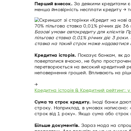
Перший внесок.
За деякими кредитами є
менша ймовірність несплати кредиту → 
Базові умови автокредиту для клієнтів П
пільгова ставка 0,01% річних діє 3 рок
ставка на такий строк може надаватися
Кредитна історія.
Показує банкам, як до
поверталися вчасно, не було прострочень
перетворюється на високий кредитний рей
неповернення грошей. Впливають на рішенн
→
Кредитна історія & Кредитний рейтинг: 
Сума та строк кредиту.
Іноді банки дают
строку. Наприклад, в умовах написано: «
строк від 1 року». Якщо сума або строк 
Більше документів.
Зараз мода на спроще