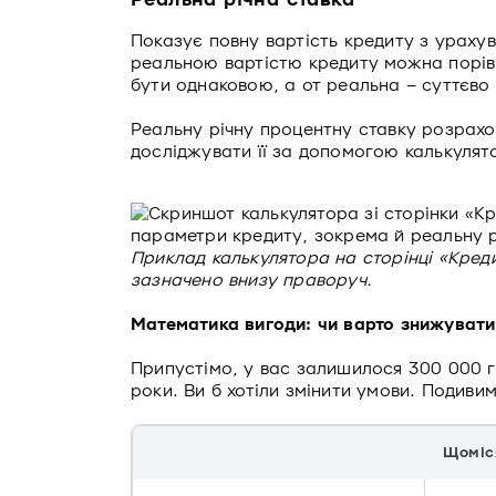
Реальна річна ставка
Показує повну вартість кредиту з урахув
реальною вартістю кредиту можна порівн
бути однаковою, а от реальна – суттєво 
Реальну річну процентну ставку розрах
досліджувати її за допомогою калькулято
Приклад калькулятора на сторінці «Креди
зазначено внизу праворуч.
Математика вигоди: чи варто знижувати
Припустімо, у вас залишилося 300 000 г
роки. Ви б хотіли змінити умови. Подиви
Щоміся