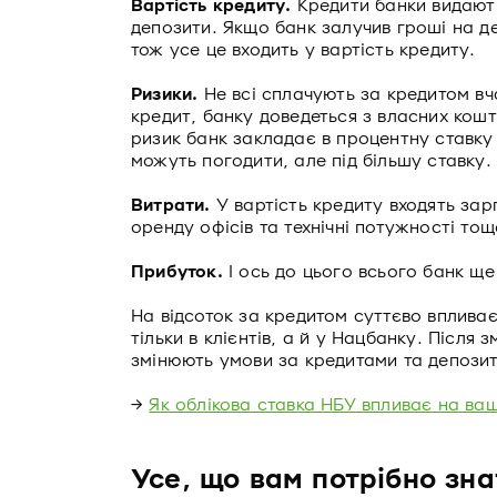
Вартість кредиту.
Кредити банки видають 
депозити. Якщо банк залучив гроші на де
тож усе це входить у вартість кредиту.
Ризики.
Не всі сплачують за кредитом вч
кредит, банку доведеться з власних кошт
ризик банк закладає в процентну ставку
можуть погодити, але під більшу ставку.
Витрати.
У вартість кредиту входять зар
оренду офісів та технічні потужності тощ
Прибуток.
І ось до цього всього банк ще
На відсоток за кредитом суттєво вплива
тільки в клієнтів, а й у Нацбанку. Після 
змінюють умови за кредитами та депози
→
Як облікова ставка НБУ впливає на ваш
Усе, що вам потрібно зна