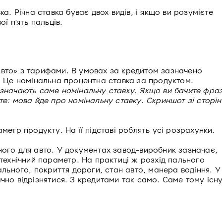
ка. Річна ставка буває двох видів, і якщо ви розумієте
ї п’ять пальців.
азначають саме номінальну ставку. Якщо ви бачите фра
те: мова йде про номінальну ставку. Скриншот зі сторін
метр продукту. На її підставі роблять усі розрахунки.
ного для авто. У документах завод-виробник зазначає,
 технічний параметр. На практиці ж розхід пального
ального, покриття дороги, стан авто, манера водіння. У
чно відрізнятися. З кредитами так само. Саме тому існ