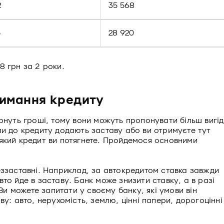
2
35 568
5
28 920
8 грн за 2 роки.
римання кредиту
рнуть гроші, тому вони можуть пропонувати більш вигід
ли до кредиту додають заставу або ви отримуєте тут
який кредит ви потягнете. Пройдемося основними
ззаставні. Наприклад, за автокредитом ставка завжди
то йде в заставу. Банк може знизити ставку, а в разі
 можете запитати у своєму банку, які умови він
у: авто, нерухомість, землю, цінні папери, дорогоцінні