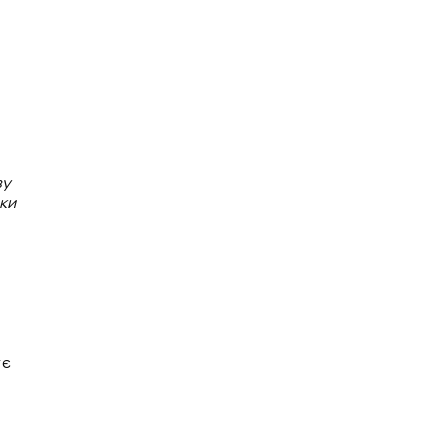
зу
ки
ує