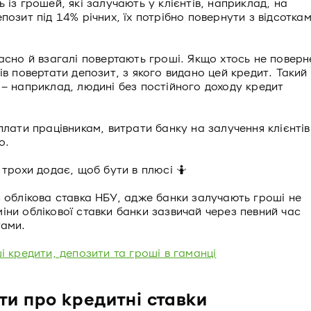
із грошей, які залучають у клієнтів, наприклад, на
позит під 14% річних, їх потрібно повернути з відсоткам
асно й взагалі повертають гроші. Якщо хтось не поверн
ів повертати депозит, з якого видано цей кредит. Такий
 – наприклад, людині без постійного доходу кредит
плати працівникам, витрати банку на залучення клієнтів
о.
 трохи додає, щоб бути в плюсі 🤷
є облікова ставка НБУ, адже банки залучають гроші не
зміни облікової ставки банки зазвичай через певний час
тами.
і кредити, депозити та гроші в гаманці
ти про кредитні ставки