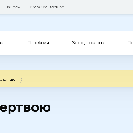
Бізнесу
Premium Banking
жі
Перекази
Заощадження
По
альніше
жертвою