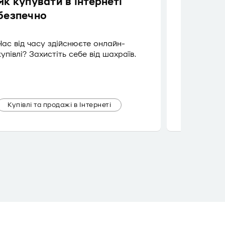
Як купувати в інтернеті
Як захи
безпечно
Оплачуйте 
готівку бе
Час від часу здійснюєте онлайн-
купівлі? Захистіть себе від шахраїв.
Купівлі та продажі в Інтернеті
Банківсь