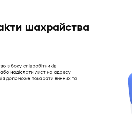
акти шахрайства
о з боку співробітників
або надіслати лист на адресу
ція допоможе покарати винних та