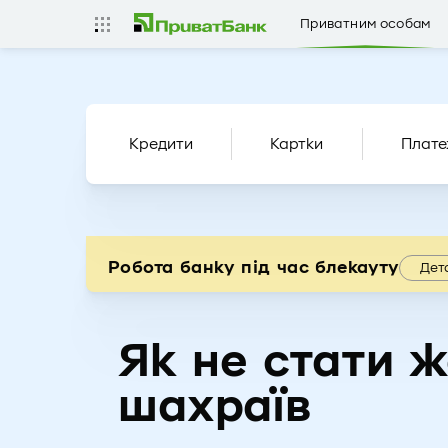
Приватним особам
Кредити
Картки
Плате
Робота банку під час блекауту
Дет
Як не стати 
шахраїв