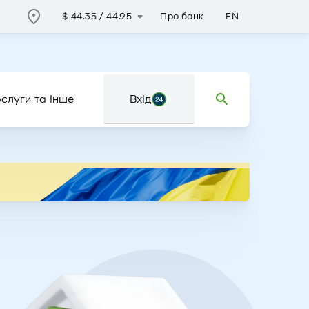
Про банк
EN
$
44.35
/
44.95
слуги та інше
Вхід