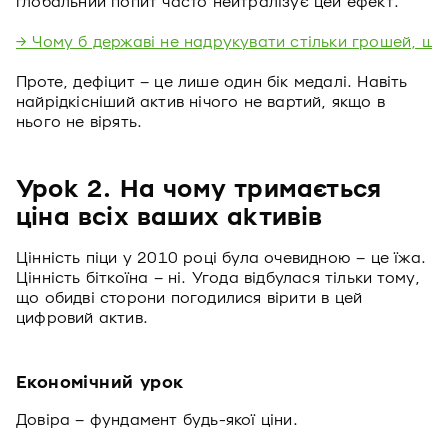
глобальний попит часто нейтралізує цей ефект.
→ Чому б державі не надрукувати стільки грошей, щоб
Проте, дефіцит – це лише один бік медалі. Навіть
найрідкісніший актив нічого не вартий, якщо в
нього не вірять.
Урок 2. На чому тримається
ціна всіх ваших активів
Цінність піци у 2010 році була очевидною – це їжа.
Цінність біткоїна – ні. Угода відбулася тільки тому,
що обидві сторони погодилися вірити в цей
цифровий актив.
Економічний урок
Довіра – фундамент будь-якої ціни.