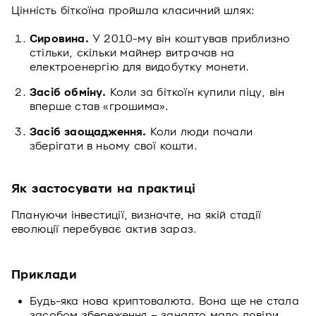
Цінність біткоїна пройшла класичний шлях:
Сировина.
У 2010-му він коштував приблизно
стільки, скільки майнер витрачав на
електроенергію для видобутку монети.
Засіб обміну.
Коли за біткоїн купили піцу, він
вперше став «грошима».
Засіб заощадження.
Коли люди почали
зберігати в ньому свої кошти.
Як застосувати на практиці
Плануючи інвестиції, визначте, на якій стадії
еволюції перебуває актив зараз.
Приклади
Будь-яка нова криптовалюта. Вона ще не стала
засобом збереження – занадто мало довіри.