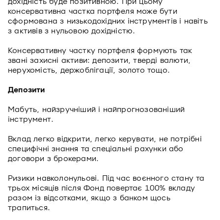
дохідність буде позитивною. При цьому
консервативна частка портфеля може бути
сформована з низькодохідних інструментів і навіть
з активів з нульовою дохідністю.
Консервативну частку портфеля формують так
звані захисні активи: депозити, тверді валюти,
нерухомість, держоблігації, золото тощо.
Депозити
Мабуть, найзручніший і найпрогнозованіший
інструмент.
Вклад легко відкрити, легко керувати, не потрібні
специфічні знання та спеціальні рахунки або
договори з брокерами.
Ризики навколонульові. Під час воєнного стану та
трьох місяців після Фонд повертає 100% вкладу
разом із відсотками, якщо з банком щось
трапиться.