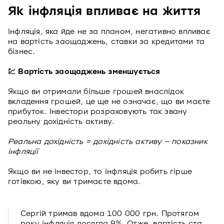
Як інфляція впливає на життя
Інфляція, яка йде не за планом, негативно впливає
на вартість заощаджень, ставки за кредитами та
бізнес.
💹 Вартість заощаджень зменшується
Якщо ви отримали більше грошей внаслідок
вкладення грошей, це ще не означає, що ви маєте
прибуток. Інвестори розраховують так звану
реальну дохідність активу.
Реальна дохідність = дохідність активу – показник
інфляції
Якщо ви не інвестор, то інфляція робить гірше
готівкою, яку ви тримаєте вдома.
Сергій тримав вдома 100 000 грн. Протягом
року інфляція досягла 9%. Отже, вартість ста