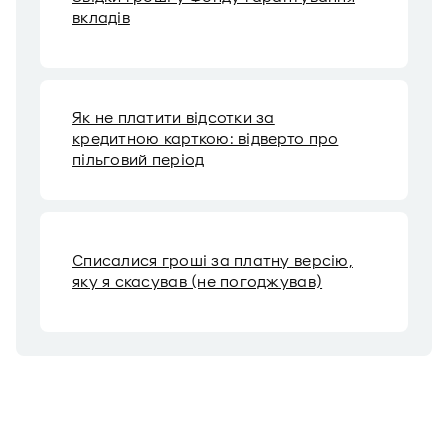
вкладів
Як не платити відсотки за
кредитною карткою: відверто про
пільговий період
Списалися гроші за платну версію,
яку я скасував (не погоджував)