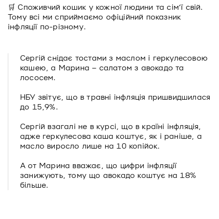
🛒 Споживчий кошик у кожної людини та сімʼї свій.
Тому всі ми сприймаємо офіційний показник
інфляції по-різному.
Сергій снідає тостами з маслом і геркулесовою
кашею, а Марина – салатом з авокадо та
лососем.
НБУ звітує, що в травні інфляція пришвидшилася
до 15,9%.
Сергій взагалі не в курсі, що в країні інфляція,
адже геркулесова каша коштує, як і раніше, а
масло виросло лише на 10 копійок.
А от Марина вважає, що цифри інфляції
занижують, тому що авокадо коштує на 18%
більше.