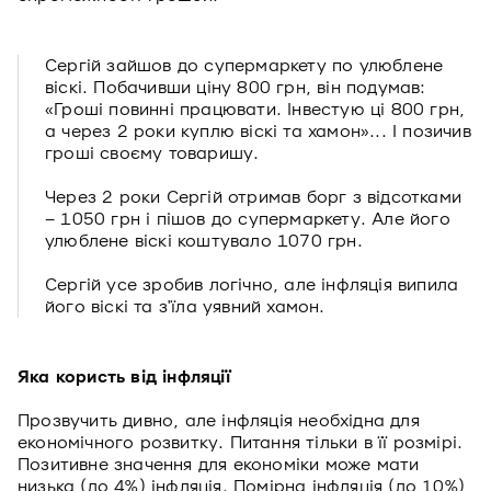
Сергій зайшов до супермаркету по улюблене
віскі. Побачивши ціну 800 грн, він подумав:
«Гроші повинні працювати. Інвестую ці 800 грн,
а через 2 роки куплю віскі та хамон»... І позичив
гроші своєму товаришу.
Через 2 роки Сергій отримав борг з відсотками
– 1050 грн і пішов до супермаркету. Але його
улюблене віскі коштувало 1070 грн.
Сергій усе зробив логічно, але інфляція випила
його віскі та з'їла уявний хамон.
Яка користь від інфляції
Прозвучить дивно, але інфляція необхідна для
економічного розвитку. Питання тільки в її розмірі.
Позитивне значення для економіки може мати
низька (до 4%) інфляція. Помірна інфляція (до 10%)