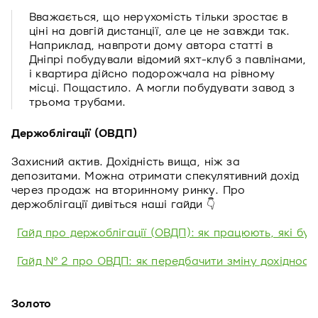
Вважається, що нерухомість тільки зростає в
ціні на довгій дистанції, але це не завжди так.
Наприклад, навпроти дому автора статті в
Дніпрі побудували відомий яхт-клуб з павлінами,
і квартира дійсно подорожчала на рівному
місці. Пощастило. А могли побудувати завод з
трьома трубами.
Держоблігації (ОВДП)
Захисний актив. Дохідність вища, ніж за
депозитами. Можна отримати спекулятивний дохід
через продаж на вторинному ринку. Про
держоблігації дивіться наші гайди 👇
Гайд про держоблігації (ОВДП): як працюють, які бу
Гайд № 2 про ОВДП: як передбачити зміну дохідності 
Золото