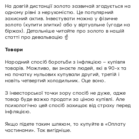
На довгій дистанції золото зазвичай згадується на
одному рівні з нерухомістю. Це популярний
захисний актив. Інвестувати можна у фізичне
золото (купити злитки) або у віртуальне (угоди на
біржах). Детальніше читайте про золото в нашій
статті про девальвацію ☝
Товари
Народний спосіб боротьби з інфляцією – купівля
товарів. Можливо, ви знаєте людей, які в 90-х та
на початку нульових купували другий, третій і
навіть четвертий холодильник. Оце воно.
З інвесторської точки зору спосіб не дуже, адже
товар буде важко продати за ціною купівлі. Але
психологічно цей спосіб захищає від страху перед
інфляцією.
Якщо підете таким шляхом, то купуйте в «Оплату
частинами». Так вигідніше.