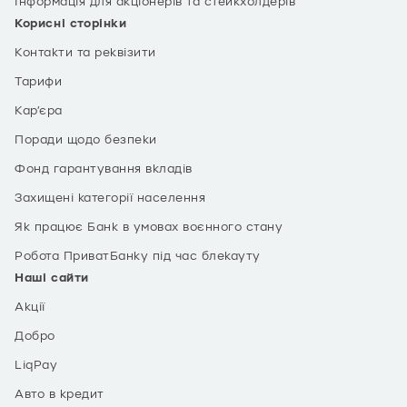
Інформація для акціонерів та стейкхолдерів
Корисні сторінки
Контакти та реквізити
Тарифи
Кар’єра
Поради щодо безпеки
Фонд гарантування вкладів
Захищені категорії населення
Як працює Банк в умовах воєнного стану
Робота ПриватБанку під час блекауту
Наші сайти
Акції
Добро
LiqPay
Авто в кредит