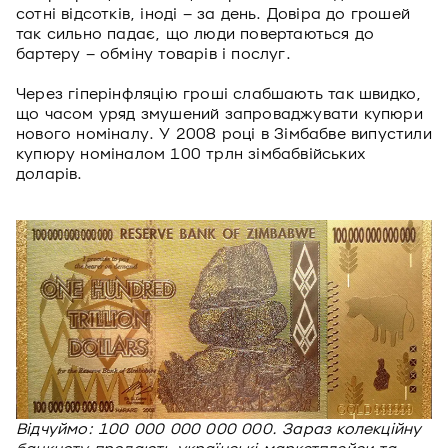
сотні відсотків, іноді – за день. Довіра до грошей
так сильно падає, що люди повертаються до
бартеру – обміну товарів і послуг.
Через гіперінфляцію гроші слабшають так швидко,
що часом уряд змушений запроваджувати купюри
нового номіналу. У 2008 році в Зімбабве випустили
купюру номіналом 100 трлн зімбабвійських
доларів.
Відчуймо: 100 000 000 000 000. Зараз колекційну