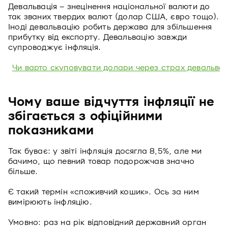
Девальвація – знецінення національної валюти до
так званих твердих валют (долар США, євро тощо).
Іноді девальвацію робить держава для збільшення
прибутку від експорту. Девальвацію завжди
супроводжує інфляція.
Чи варто скуповувати долари через страх девальвації
Чому ваше відчуття інфляції не
збігається з офіційними
показниками
Так буває: у звіті інфляція досягла 8,5%, але ми
бачимо, що певний товар подорожчав значно
більше.
Є такий термін «споживчий кошик». Ось за ним
вимірюють інфляцію.
Умовно: раз на рік відповідний державний орган