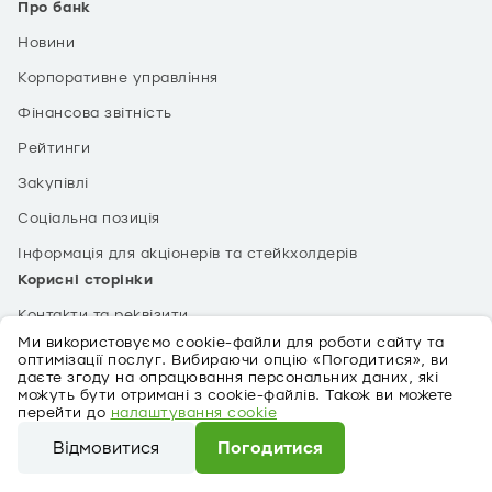
Про банк
Новини
Корпоративне управління
Фінансова звітність
Рейтинги
Закупівлі
Соціальна позиція
Інформація для акціонерів та стейкхолдерів
Корисні сторінки
Контакти та реквізити
Ми використовуємо cookie-файли для роботи сайту та
Тарифи
оптимізації послуг. Вибираючи опцію «Погодитися», ви
даєте згоду на опрацювання персональних даних, які
Кар’єра
можуть бути отримані з cookie-файлів. Також ви можете
перейти до
налаштування cookie
Поради щодо безпеки
Відмовитися
Погодитися
Фонд гарантування вкладів
Ми використовуємо cookie-файли для роботи сайту та
Захищені категорії населення