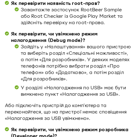
Як перевірити наявність root-прав?
Завантажте застосунок RootBeer Sample
або Root Checker із Google Play Market та
здійсніть перевірку на root-права.
Як перевірити, чи увімкнено режим
налагодження (Debug mode)?
Зайдіть у «Налаштування» вашого пристрою
та виберіть розділ «Спеціальні можливості»,
а потім «Для розробників». У деяких моделях
телефонів потрібно вибрати розділ «Про
телефон» або «Додатково», а потім розділ
«Для розробників».
У розділі «Налагодження по USB» має бути
вимкнено пункт «Налагодження за USB».
Або підключіть пристрій до комп'ютера та
переконайтеся, що на пристрої немає сповіщення
«Налагодження за USB увімкнено».
Як перевірити, чи увімкнено режим розробника
(Developer mode)?