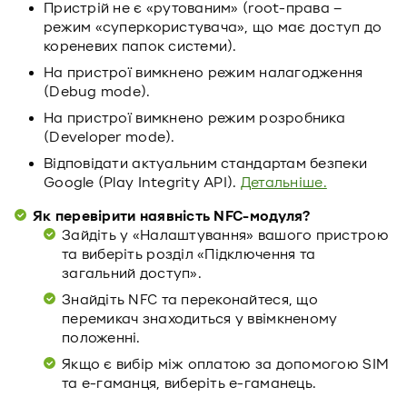
Пристрій не є «рутованим» (root-права –
режим «суперкористувача», що має доступ до
кореневих папок системи).
На пристрої вимкнено режим налагодження
(Debug mode).
На пристрої вимкнено режим розробника
(Developer mode).
Відповідати актуальним стандартам безпеки
Google (Play Integrity API).
Детальніше.
Як перевірити наявність NFC-модуля?
Зайдіть у «Налаштування» вашого пристрою
та виберіть розділ «Підключення та
загальний доступ».
Знайдіть NFC та переконайтеся, що
перемикач знаходиться у ввімкненому
положенні.
Якщо є вибір між оплатою за допомогою SIM
та e-гаманця, виберіть e-гаманець.