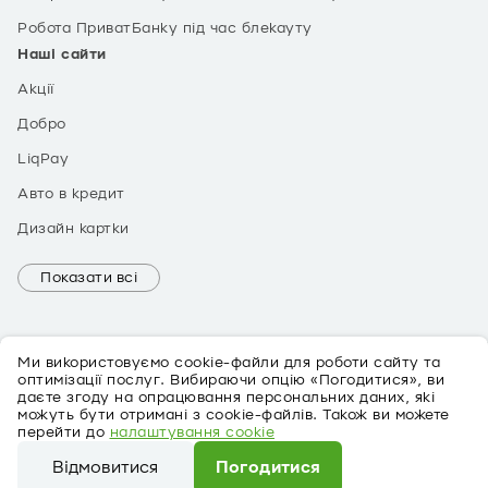
Робота ПриватБанку під час блекауту
Наші сайти
Акції
Добро
LiqPay
Авто в кредит
Дизайн картки
Показати всі
Ми використовуємо cookie-файли для роботи сайту та
оптимізації послуг. Вибираючи опцію «Погодитися», ви
даєте згоду на опрацювання персональних даних, які
можуть бути отримані з cookie-файлів. Також ви можете
EN
перейти до
налаштування cookie
Про персональні дані
Відмовитися
Погодитися
©
2026
ПриватБанк Ліцензія № 22 від 05.10.2011