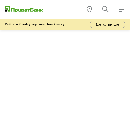
Детальніше
Робота банку під час блекауту