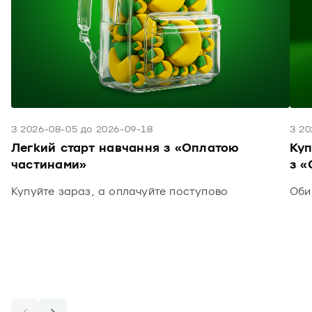
З 2026-08-05 до 2026-09-18
З 20
Легкий старт навчання з «Оплатою
Куп
частинами»
з «
Купуйте зараз, а оплачуйте поступово
Оби