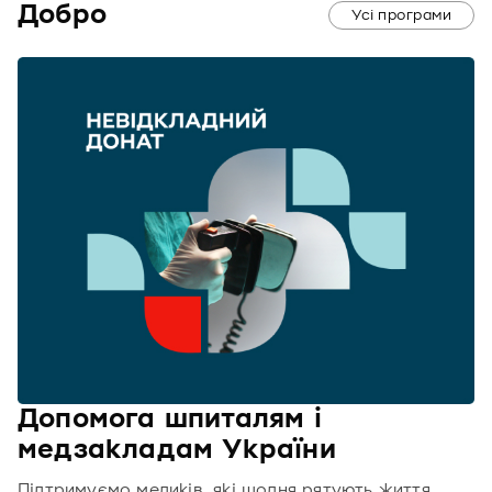
Добро
Усі програми
Допомога шпиталям і
медзакладам України
Підтримуємо медиків, які щодня рятують життя