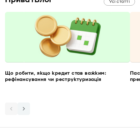
Усі статті
Що робити, якщо кредит став важким:
Пас
рефінансування чи реструктуризація
пре